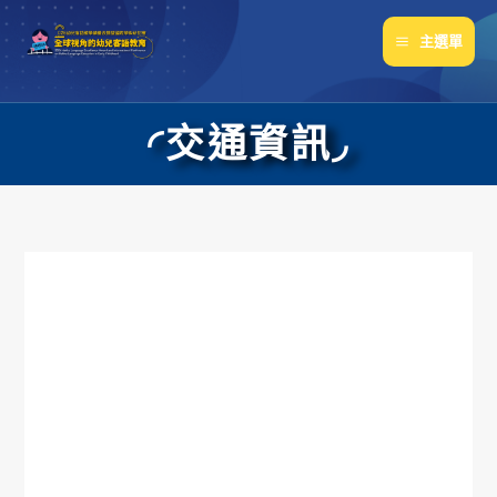
跳
至
主選單
主
要
內
◜交通資訊◞
容