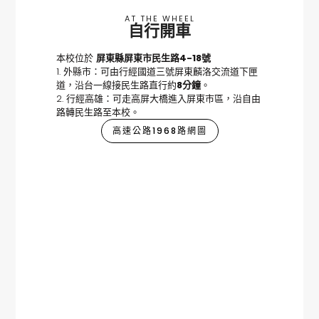
AT THE WHEEL
自行開車
本校位於
屏東縣屏東市民生路4-18號
1. 外縣市：可由行經國道三號屏東麟洛交流道下匣
道，沿台一線接民生路直行約
8分鐘
。
2. 行經高雄：可走高屏大橋進入屏東市區，沿自由
路轉民生路至本校。
高速公路1968路網圖