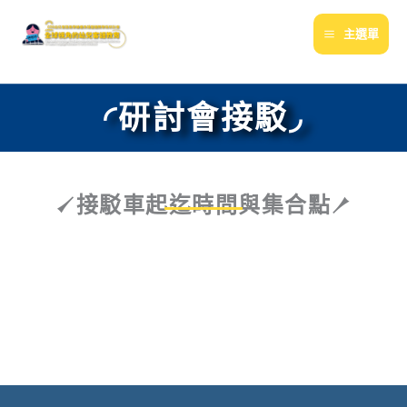
跳
至
主選單
主
要
內
◜研討會接駁◞
容
𒍻接駁車起迄時間與集合點𒑠