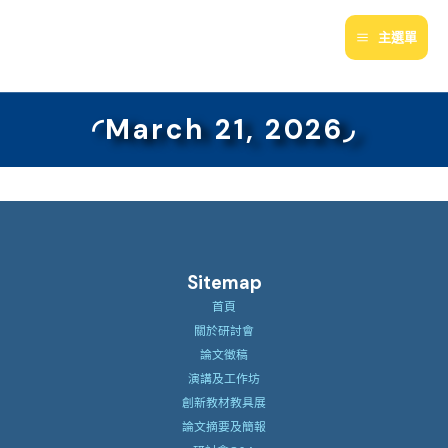
跳
至
主選單
主
要
內
◜March 21, 2026◞
容
Sitemap
首頁
關於研討會
論文徵稿
演講及工作坊
創新教材教具展
論文摘要及簡報