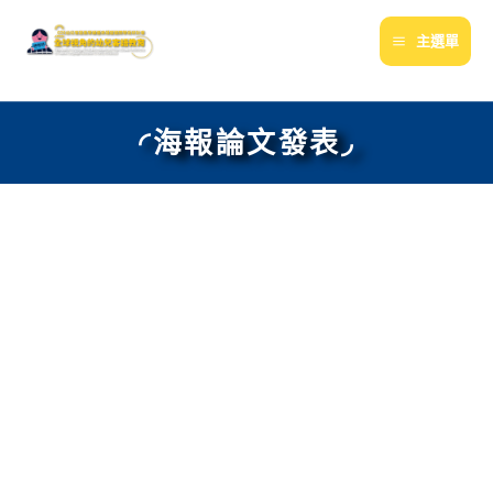
跳
至
主選單
主
要
內
◜海報論文發表◞
容